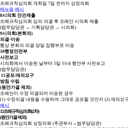
조례규칙심의회 개최일 7일 전까지 상정의뢰
매뉴얼
예시
8
시의회 안건제출
조례규칙심의회 심의·의결 후 조례안 시의회 제출
(법무담당관 → 기획담당관 → 시의회)
9
시의회(본회의)
의결·이송
통상 본회의 의결 당일 집행부로 이송
10
행정안전부
사전보고
시의회에서 이송된 날부터 5일 이내 행안부 사전보고
(법무담당관)
11
공포/재의요구
방침 수립
(원안가결 제외)
조례안이 수정 의결되어 이송된 경우
(1) 수정의결 내용을 수용하여 그대로 공포할 것인지
(2) 재의
예시
12
조례규칙심의회(2차)
(원안가결 제외)
조례규칙심의회 상정의뢰 (주관부서→법무담당관)