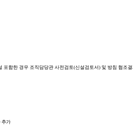
설 포함한 경우 조직담당관 사전검토(신설검토서) 및 방침 협조
 추가