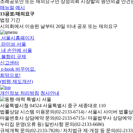
조례공포안 또는 재의요구안 상정의뢰
시장발의 원안의결 안건
매뉴얼
예시
13
공포/재의요구
법정 기간
시의회에서 이송된 날부터 20일 이내 공포 또는 재의요구
서울시홈페이지
라이브 서울
내 손안에 서울
불합리 규제
신고센터
e-book 바꾸어요.
희망으로!
(법령·제도개선)
개인정보 처리방침
청사안내
서울특별시청 04524 서울특별시 중구 세종대로 110
법률상담 시스템 이용문의(02-2133-6714) /
서울시 사이버 법률상담 신
마을변호사 상담예약 문의(02-2133-6715) /
마을법무사 상담예약 문의(
누리집 운영(오류 등) 일반사항 문의(02-2133-6686)
규제개혁 문의(02-2133-7828) /
자치법규 제·개정 등 문의(02-2133-6