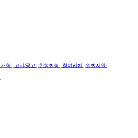
제개혁
고시/공고
현행법령
참여입법
입법지원
.