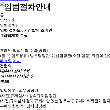
홈
입법지원
입법절차안내
입법 절차도 :
시장발의 조례안
1
입법계획 수립
조례안 입법계획 수립(방침)
(필수) 협조경유 : 법무담당관, 예산담당관(소관 팀장)
위원회 신
매뉴얼
예시
전협의
주관부서 심사의뢰,
심사부서 심사결과
통보)
입법예고 : 법무담당관
(사전)규제심사 : 창의규제담당관
(사전)규제심사 결과 규제사항 있는 경우→④ 규제개혁위원회 절차
부패영향평가 : 감사담당관