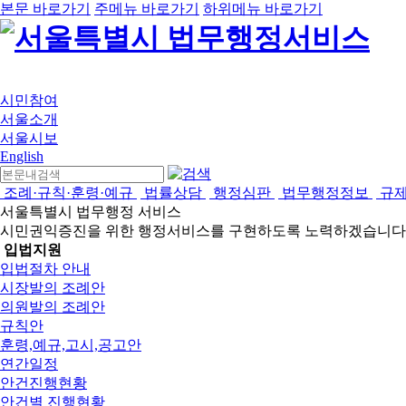
본문 바로가기
주메뉴 바로가기
하위메뉴 바로가기
시민참여
서울소개
서울시보
English
조례·규칙·훈령·예규
법률상담
행정심판
법무행정정보
규
서울특별시 법무행정 서비스
시민권익증진을 위한 행정서비스를 구현하도록 노력하겠습니다
입법지원
입법절차 안내
시장발의 조례안
의원발의 조례안
규칙안
훈령,예규,고시,공고안
연간일정
안건진행현황
안건별 진행현황