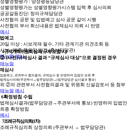
성별영향평가 : 양성평등담당관
성별영향평가는 성별영향평가시스템 입력 후 심사의뢰
공공갈등진단: 창의규제담당관
사전협의 공문 및 입법예고 심사 공문 같이 시행
사전협의 부서 회신내용은 법제심사 의뢰 시 반영
예시
법예고
20일 이상 : 시보게재 필수, 기타 관계기관 의견조회 등
시보 : 매주 목요일 발간 (홍보담당관)
4
규제개혁위원회 심의
(규제 포함 시)
매뉴얼
예시
② (사전)규제심사 결과 “규제심사 대상”으로 결정된 경우
매뉴얼
제심사
입법예고, 관계부서 협의결과, 규제심사 등 반영하여 입법안 보완 후
법제심사의뢰(주관부서→법무담당관)→(법무담당관 심사결과 통보)
위 ②의 관련부서 사전협의결과 및 위원회 신설검토서 등 첨부
매뉴얼
예시
6
확정방침 수립
법제심사결과(법무담당관→주관부서에 통보) 반영하여 입법안
최종 확정방침
예시
7
조례규칙심의회(1차)
조례규칙심의회 상정의뢰 (주관부서 → 법무담당관)