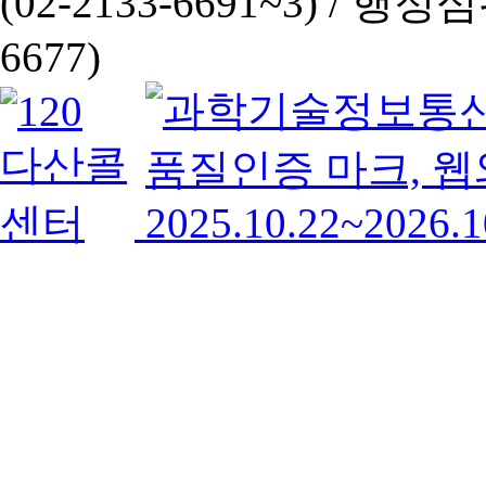
(02-2133-6691~3) /
행정심판 
6677)