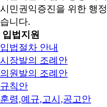
시민권익증진을 위한 행
습니다.
입법지원
입법절차 안내
시장발의 조례안
의원발의 조례안
규칙안
훈령,예규,고시,공고안