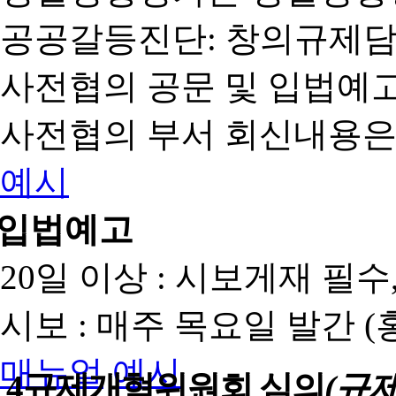
공공갈등진단: 창의규제
사전협의 공문 및 입법예고
사전협의 부서 회신내용은
예시
입법예고
20일 이상 : 시보게재 필
시보 : 매주 목요일 발간 
매뉴얼
예시
4
규제개혁위원회 심의
(규제