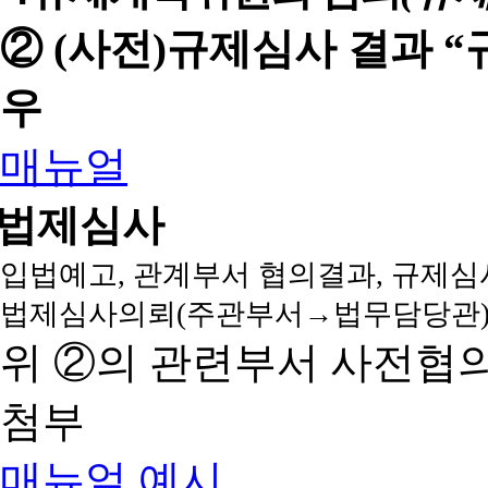
② (사전)규제심사 결과 
우
매뉴얼
법제심사
입법예고, 관계부서 협의결과, 규제심
법제심사의뢰(주관부서→법무담당관)
위 ②의 관련부서 사전협
첨부
매뉴얼
예시