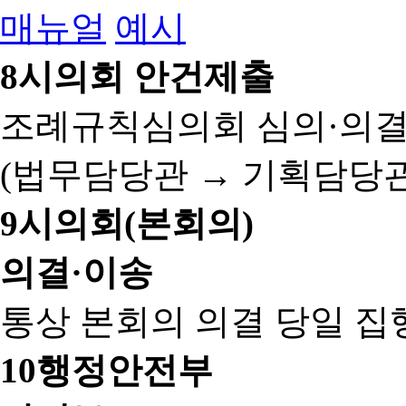
매뉴얼
예시
8
시의회 안건제출
조례규칙심의회 심의·의결
(법무담당관 → 기획담당관
9
시의회(본회의)
의결·이송
통상 본회의 의결 당일 집
10
행정안전부