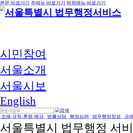
본문 바로가기
주메뉴 바로가기
하위메뉴 바로가기
시민참여
서울소개
서울시보
English
조례·규칙·훈령·예규
법률상담
행정심판
법무행정정보
규
서울특별시 법무행정 서