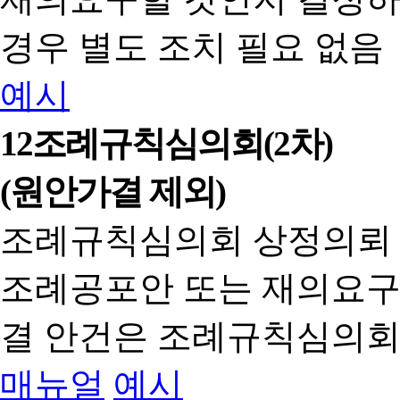
경우 별도 조치 필요 없음
예시
12
조례규칙심의회(2차)
(원안가결 제외)
조례규칙심의회 상정의뢰
조례공포안 또는 재의요구
결 안건은 조례규칙심의회
매뉴얼
예시