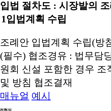
입법 절차도 :
시장발의 
1
입법계획 수립
조례안 입법계획 수립(방침
(필수) 협조경유 : 법무담
원회 신설 포함한 경우 
및 방침 협조결재
매뉴얼
예시
전협의