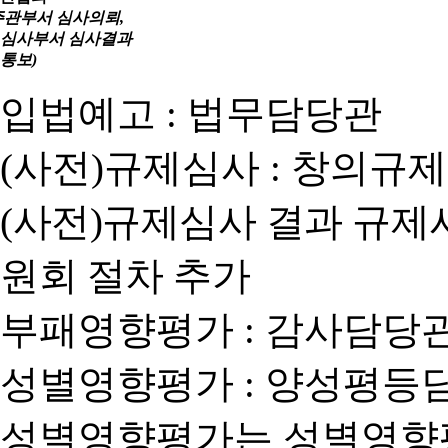
주관부서 심사의뢰,
심사부서 심사결과
통보)
입법예고 : 법무담당관
(사전)규제심사 : 창의규
(사전)규제심사 결과 규제
원회 절차 추가
부패영향평가 : 감사담당
성별영향평가 : 양성평등
성별영향평가는 성별영향