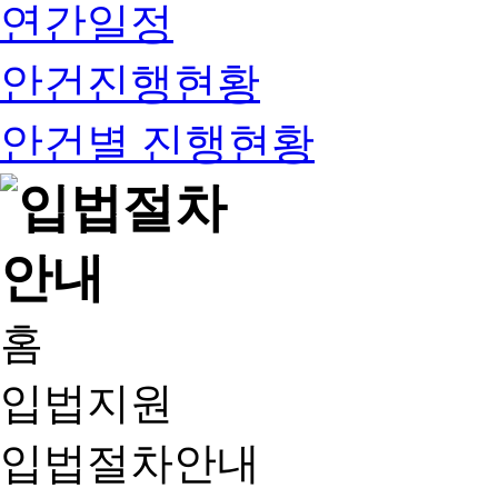
연간일정
안건진행현황
안건별 진행현황
홈
입법지원
입법절차안내