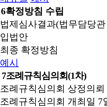
6
확정방침 수립
법제심사결과(법무담당관
입법안
최종 확정방침
예시
7
조례규칙심의회(1차)
조례규칙심의회 상정의뢰 
조례규칙심의회 개최일 7