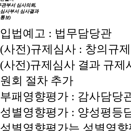
주관부서 심사의뢰,
심사부서 심사결과
통보)
입법예고 : 법무담당관
(사전)규제심사 : 창의규
(사전)규제심사 결과 규제
원회 절차 추가
부패영향평가 : 감사담당
성별영향평가 : 양성평등
성별영향평가는 성별영향