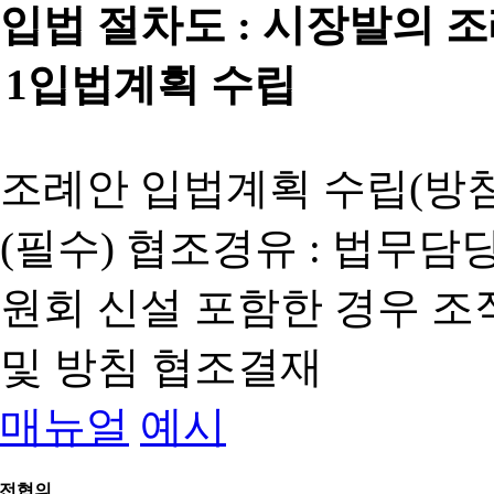
입법 절차도 :
시장발의 
1
입법계획 수립
조례안 입법계획 수립(방침
(필수) 협조경유 : 법무담
원회 신설 포함한 경우 
및 방침 협조결재
매뉴얼
예시
전협의