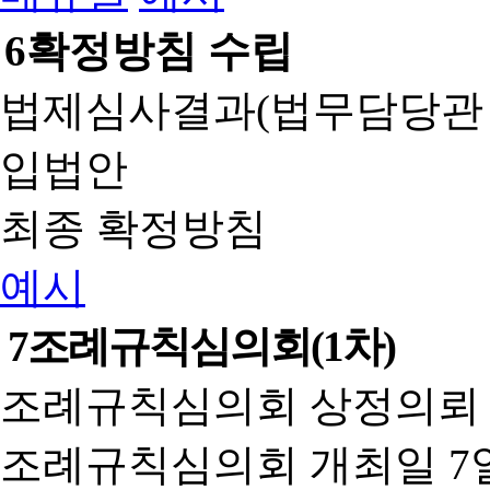
6
확정방침 수립
법제심사결과(법무담당관
입법안
최종 확정방침
예시
7
조례규칙심의회(1차)
조례규칙심의회 상정의뢰 
조례규칙심의회 개최일 7