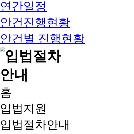
연간일정
안건진행현황
안건별 진행현황
홈
입법지원
입법절차안내