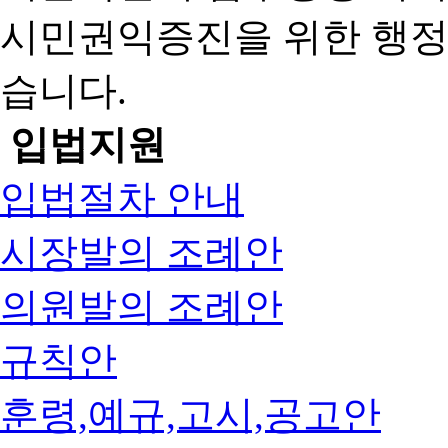
시민권익증진을 위한 행
습니다.
입법지원
입법절차 안내
시장발의 조례안
의원발의 조례안
규칙안
훈령,예규,고시,공고안