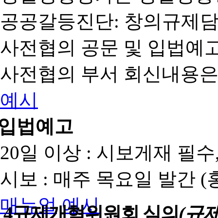
공공갈등진단: 창의규제
사전협의 공문 및 입법예고
사전협의 부서 회신내용은
예시
입법예고
20일 이상 : 시보게재 필
시보 : 매주 목요일 발간 
매뉴얼
예시
4
규제개혁위원회 심의
(규제