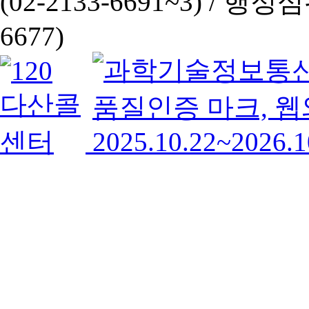
(02-2133-6691~3) /
행정심판 
6677)