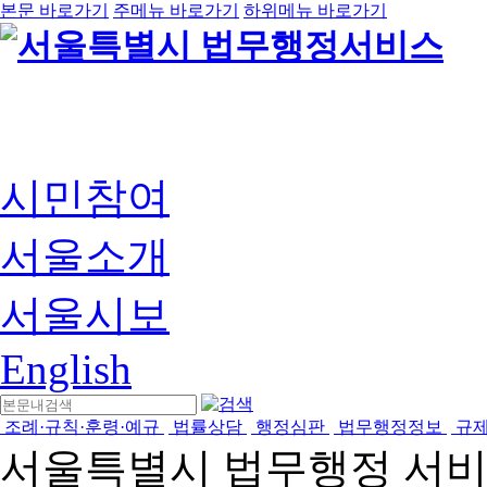
본문 바로가기
주메뉴 바로가기
하위메뉴 바로가기
시민참여
서울소개
서울시보
English
조례·규칙·훈령·예규
법률상담
행정심판
법무행정정보
규
서울특별시 법무행정 서