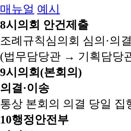
매뉴얼
예시
8
시의회 안건제출
조례규칙심의회 심의·의결
(법무담당관 → 기획담당관
9
시의회(본회의)
의결·이송
통상 본회의 의결 당일 집
10
행정안전부