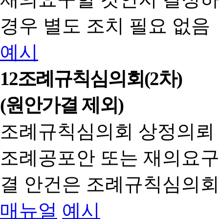
경우 별도 조치 필요 없음
예시
12
조례규칙심의회(2차)
(원안가결 제외)
조례규칙심의회 상정의뢰
조례공포안 또는 재의요구
결 안건은 조례규칙심의회
매뉴얼
예시