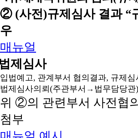
② (사전)규제심사 결과 
우
매뉴얼
법제심사
입법예고, 관계부서 협의결과, 규제심
법제심사의뢰(주관부서→법무담당관)
위 ②의 관련부서 사전협
첨부
매뉴얼
예시