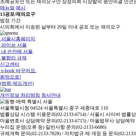
조례공포안 또는 재의요구안 상정의뢰
시장발의 원안의결 안건
매뉴얼
예시
13
공포/재의요구
법정 기간
시의회에서 이송된 날부터 20일 이내 공포 또는 재의요구
서울시홈페이지
라이브 서울
내 손안에 서울
불합리 규제
신고센터
e-book 바꾸어요.
희망으로!
(법령·제도개선)
개인정보 처리방침
청사안내
서울특별시청 04524 서울특별시 중구 세종대로 110
법률상담 시스템 이용문의(02-2133-6714) /
서울시 사이버 법률상담 신
마을변호사 상담예약 문의(02-2133-6715) /
마을법무사 상담예약 문의(
누리집 운영(오류 등) 일반사항 문의(02-2133-6686)
규제개혁 문의(02-2133-7828) /
자치법규 제·개정 등 문의(02-2133-6