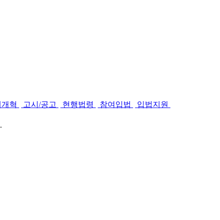
제개혁
고시/공고
현행법령
참여입법
입법지원
.