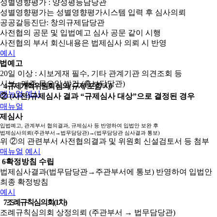
성별영향평가 : 양성평등담당관
성별영향평가는 성별영향평가시스템 입력 후 심사의뢰
공공갈등진단: 창의규제담당관
사전협의 공문 및 입법예고 심사 공문 같이 시행
사전협의 부서 회신내용은 법제심사 의뢰 시 반영
예시
법예고
20일 이상 : 시보게재 필수, 기타 관계기관 의견조회 등
시보 : 매주 목요일 발간 (홍보담당관)
4
규제개혁위원회 심의
(규제 포함 시)
매뉴얼
예시
② (사전)규제심사 결과 “규제심사 대상”으로 결정된 경우
매뉴얼
제심사
입법예고, 관계부서 협의결과, 규제심사 등 반영하여 입법안 보완 후
법제심사의뢰(주관부서→법무담당관)→(법무담당관 심사결과 통보)
위 ②의 관련부서 사전협의결과 및 위원회 신설검토서 등 첨부
매뉴얼
예시
6
확정방침 수립
법제심사결과(법무담당관→주관부서에 통보) 반영하여 입법안
최종 확정방침
예시
7
조례규칙심의회(1차)
조례규칙심의회 상정의뢰 (주관부서 → 법무담당관)