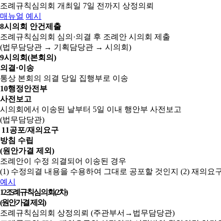
조례규칙심의회 개최일 7일 전까지 상정의뢰
매뉴얼
예시
8
시의회 안건제출
조례규칙심의회 심의·의결 후 조례안 시의회 제출
(법무담당관 → 기획담당관 → 시의회)
9
시의회(본회의)
의결·이송
통상 본회의 의결 당일 집행부로 이송
10
행정안전부
사전보고
시의회에서 이송된 날부터 5일 이내 행안부 사전보고
(법무담당관)
11
공포/재의요구
방침 수립
(원안가결 제외)
조례안이 수정 의결되어 이송된 경우
(1) 수정의결 내용을 수용하여 그대로 공포할 것인지
(2) 재의
예시
12
조례규칙심의회(2차)
(원안가결 제외)
조례규칙심의회 상정의뢰 (주관부서→법무담당관)