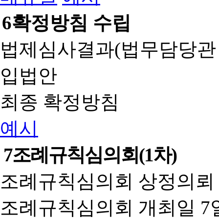
6
확정방침 수립
법제심사결과(법무담당관
입법안
최종 확정방침
예시
7
조례규칙심의회(1차)
조례규칙심의회 상정의뢰 
조례규칙심의회 개최일 7