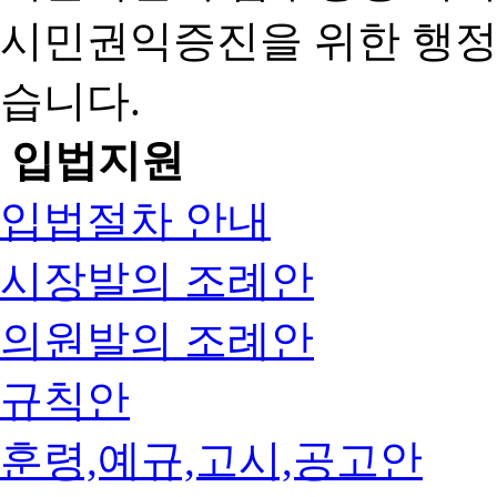
시민권익증진을 위한 행
습니다.
입법지원
입법절차 안내
시장발의 조례안
의원발의 조례안
규칙안
훈령,예규,고시,공고안