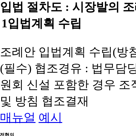
입법 절차도 :
시장발의 
1
입법계획 수립
조례안 입법계획 수립(방침
(필수) 협조경유 : 법무담
원회 신설 포함한 경우 
및 방침 협조결재
매뉴얼
예시
전협의