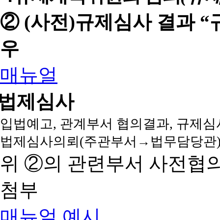
② (사전)규제심사 결과 
우
매뉴얼
법제심사
입법예고, 관계부서 협의결과, 규제심
법제심사의뢰(주관부서→법무담당관)
위 ②의 관련부서 사전협
첨부
매뉴얼
예시