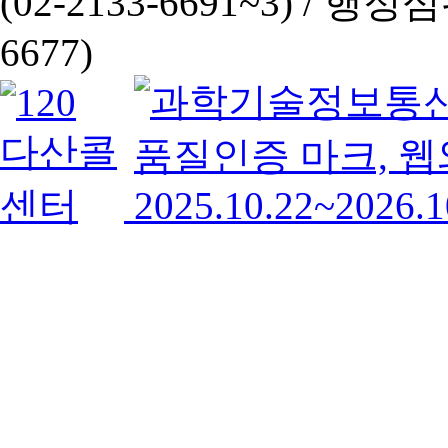
(02-2133-6691~3) /
행정심판 
6677)