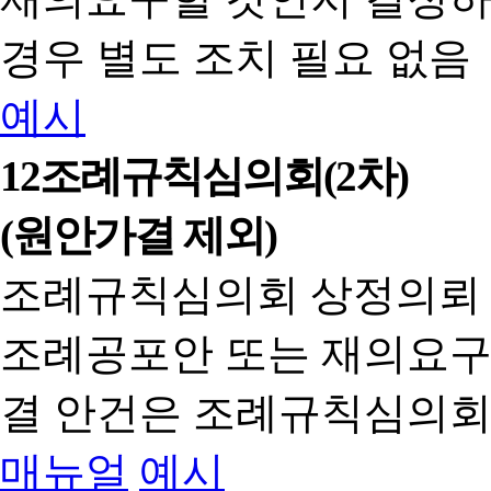
경우 별도 조치 필요 없음
예시
12
조례규칙심의회(2차)
(원안가결 제외)
조례규칙심의회 상정의뢰
조례공포안 또는 재의요구
결 안건은 조례규칙심의회
매뉴얼
예시