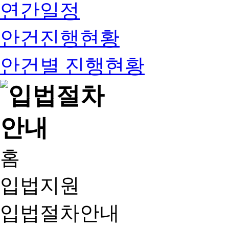
연간일정
안건진행현황
안건별 진행현황
홈
입법지원
입법절차안내