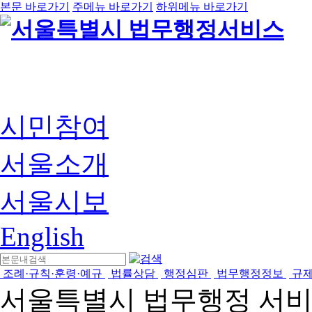
본문 바로가기
주메뉴 바로가기
하위메뉴 바로가기
시민참여
서울소개
서울시보
English
조례·규칙·훈령·예규
법률상담
행정심판
법무행정정보
규
서울특별시 법무행정 서