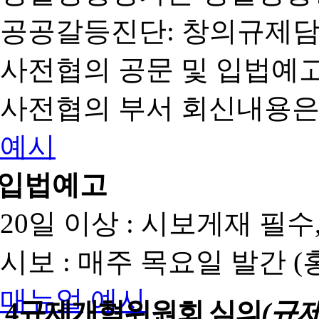
공공갈등진단: 창의규제
사전협의 공문 및 입법예고
사전협의 부서 회신내용은
예시
입법예고
20일 이상 : 시보게재 필
시보 : 매주 목요일 발간 
매뉴얼
예시
4
규제개혁위원회 심의
(규제