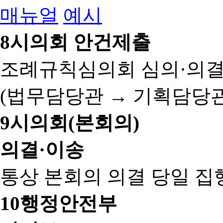
매뉴얼
예시
8
시의회 안건제출
조례규칙심의회 심의·의결
(법무담당관 → 기획담당관
9
시의회(본회의)
의결·이송
통상 본회의 의결 당일 집
10
행정안전부