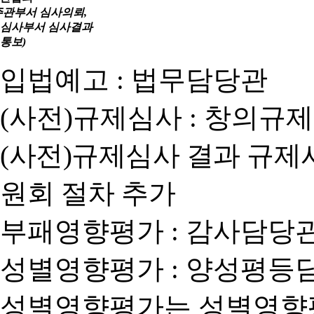
주관부서 심사의뢰,
심사부서 심사결과
통보)
입법예고 : 법무담당관
(사전)규제심사 : 창의규
(사전)규제심사 결과 규제
원회 절차 추가
부패영향평가 : 감사담당
성별영향평가 : 양성평등
성별영향평가는 성별영향