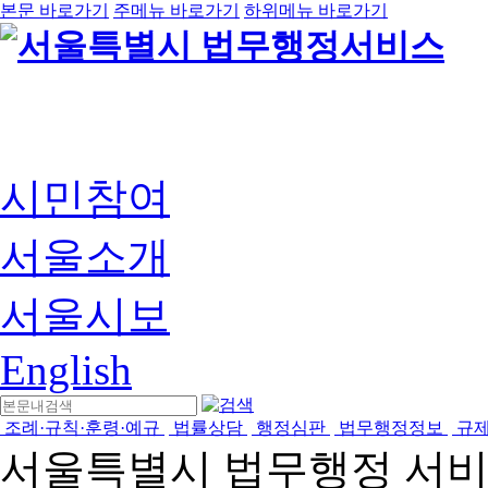
본문 바로가기
주메뉴 바로가기
하위메뉴 바로가기
시민참여
서울소개
서울시보
English
조례·규칙·훈령·예규
법률상담
행정심판
법무행정정보
규
서울특별시 법무행정 서