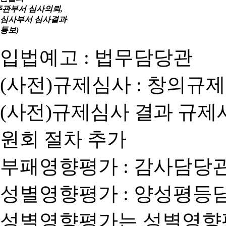
주관부서 심사의뢰,
심사부서 심사결과
통보)
입법예고 : 법무담당관
(사전)규제심사 : 창의규
(사전)규제심사 결과 규제
원회 절차 추가
부패영향평가 : 감사담당
성별영향평가 : 양성평등
성별영향평가는 성별영향