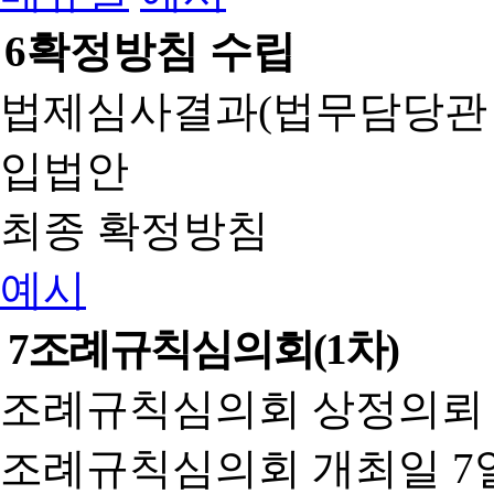
6
확정방침 수립
법제심사결과(법무담당관
입법안
최종 확정방침
예시
7
조례규칙심의회(1차)
조례규칙심의회 상정의뢰 
조례규칙심의회 개최일 7