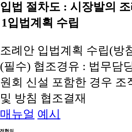
입법 절차도 :
시장발의 
1
입법계획 수립
조례안 입법계획 수립(방침
(필수) 협조경유 : 법무담
원회 신설 포함한 경우 
및 방침 협조결재
매뉴얼
예시
전협의