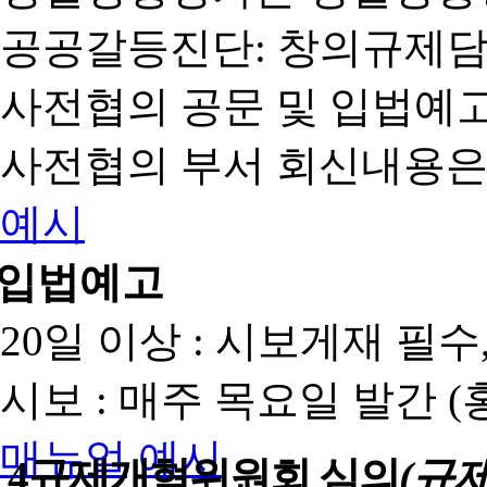
공공갈등진단: 창의규제
사전협의 공문 및 입법예고
사전협의 부서 회신내용은
예시
입법예고
20일 이상 : 시보게재 필
시보 : 매주 목요일 발간 
매뉴얼
예시
4
규제개혁위원회 심의
(규제