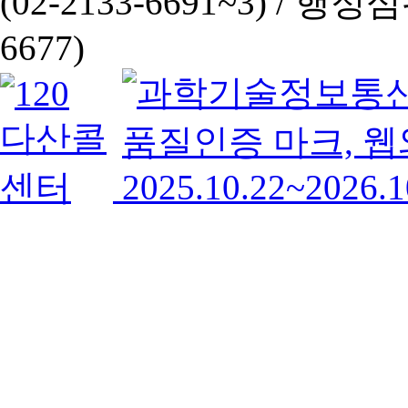
(02-2133-6691~3) /
행정심판 
6677)