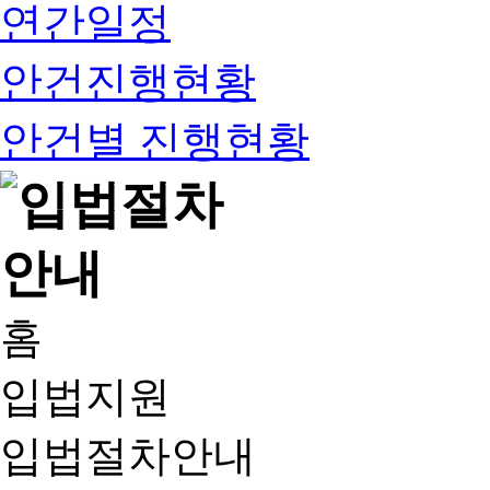
연간일정
안건진행현황
안건별 진행현황
홈
입법지원
입법절차안내