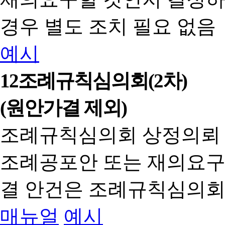
경우 별도 조치 필요 없음
예시
12
조례규칙심의회(2차)
(원안가결 제외)
조례규칙심의회 상정의뢰
조례공포안 또는 재의요구
결 안건은 조례규칙심의회
매뉴얼
예시