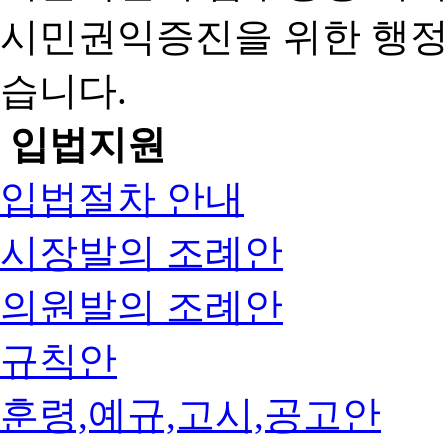
시민권익증진을 위한 행
습니다.
입법지원
입법절차 안내
시장발의 조례안
의원발의 조례안
규칙안
훈령,예규,고시,공고안