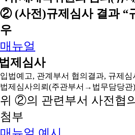
② (사전)규제심사 결과 
우
매뉴얼
법제심사
입법예고, 관계부서 협의결과, 규제심
법제심사의뢰(주관부서→법무담당관)
위 ②의 관련부서 사전협
첨부
매뉴얼
예시