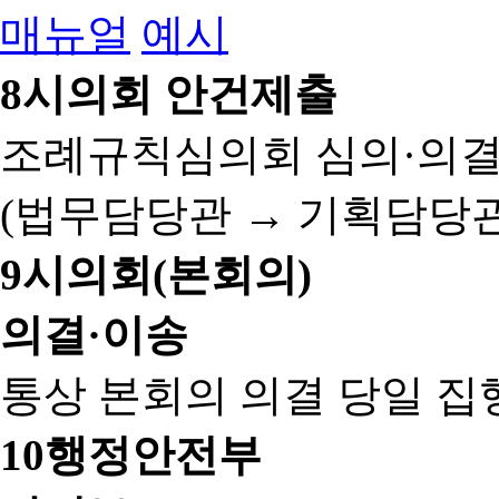
매뉴얼
예시
8
시의회 안건제출
조례규칙심의회 심의·의결
(법무담당관 → 기획담당관
9
시의회(본회의)
의결·이송
통상 본회의 의결 당일 집
10
행정안전부