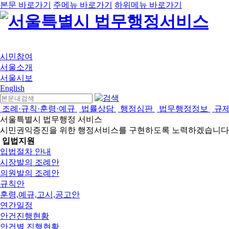
본문 바로가기
주메뉴 바로가기
하위메뉴 바로가기
시민참여
서울소개
서울시보
English
조례·규칙·훈령·예규
법률상담
행정심판
법무행정정보
규
서울특별시 법무행정 서비스
시민권익증진을 위한 행정서비스를 구현하도록 노력하겠습니다
입법지원
입법절차 안내
시장발의 조례안
의원발의 조례안
규칙안
훈령,예규,고시,공고안
연간일정
안건진행현황
안건별 진행현황