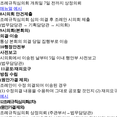
조례규칙심의회 개최일 7일 전까지 상정의뢰
매뉴얼
예시
8
시의회 안건제출
조례규칙심의회 심의·의결 후 조례안 시의회 제출
(법무담당관 → 기획담당관 → 시의회)
9
시의회(본회의)
의결·이송
통상 본회의 의결 당일 집행부로 이송
10
행정안전부
사전보고
시의회에서 이송된 날부터 5일 이내 행안부 사전보고
(법무담당관)
11
공포/재의요구
방침 수립
(원안가결 제외)
조례안이 수정 의결되어 이송된 경우
(1) 수정의결 내용을 수용하여 그대로 공포할 것인지
(2) 재의
예시
12
조례규칙심의회(2차)
(원안가결 제외)
조례규칙심의회 상정의뢰 (주관부서→법무담당관)