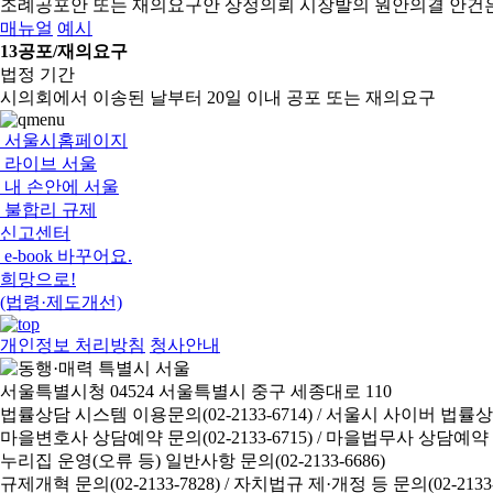
조례공포안 또는 재의요구안 상정의뢰
시장발의 원안의결 안건
매뉴얼
예시
13
공포/재의요구
법정 기간
시의회에서 이송된 날부터 20일 이내 공포 또는 재의요구
서울시홈페이지
라이브 서울
내 손안에 서울
불합리 규제
신고센터
e-book 바꾸어요.
희망으로!
(법령·제도개선)
개인정보 처리방침
청사안내
서울특별시청 04524 서울특별시 중구 세종대로 110
법률상담 시스템 이용문의(02-2133-6714) /
서울시 사이버 법률상담 신
마을변호사 상담예약 문의(02-2133-6715) /
마을법무사 상담예약 문의(
누리집 운영(오류 등) 일반사항 문의(02-2133-6686)
규제개혁 문의(02-2133-7828) /
자치법규 제·개정 등 문의(02-2133-6