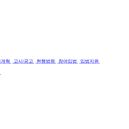
제개혁
고시/공고
현행법령
참여입법
입법지원
.