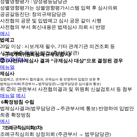
성별영향평가 : 양성평등담당관
성별영향평가는 성별영향평가시스템 입력 후 심사의뢰
공공갈등진단: 창의규제담당관
사전협의 공문 및 입법예고 심사 공문 같이 시행
사전협의 부서 회신내용은 법제심사 의뢰 시 반영
예시
법예고
20일 이상 : 시보게재 필수, 기타 관계기관 의견조회 등
시보 : 매주 목요일 발간 (홍보담당관)
4
규제개혁위원회 심의
(규제 포함 시)
매뉴얼
예시
② (사전)규제심사 결과 “규제심사 대상”으로 결정된 경우
매뉴얼
제심사
입법예고, 관계부서 협의결과, 규제심사 등 반영하여 입법안 보완 후
법제심사의뢰(주관부서→법무담당관)→(법무담당관 심사결과 통보)
위 ②의 관련부서 사전협의결과 및 위원회 신설검토서 등 첨부
매뉴얼
예시
6
확정방침 수립
법제심사결과(법무담당관→주관부서에 통보) 반영하여 입법안
최종 확정방침
예시
7
조례규칙심의회(1차)
조례규칙심의회 상정의뢰 (주관부서 → 법무담당관)