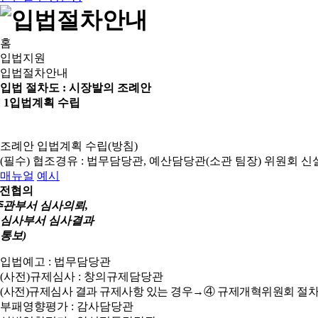
홈
입법지원
입법절차안내
입법 절차도 :
시장발의 조례안
1
입법계획 수립
조례안 입법계획 수립(방침)
(필수) 협조경유 : 법무담당관, 예산담당관(소관 팀장)
위원회 신
매뉴얼
예시
전협의
주관부서 심사의뢰,
심사부서 심사결과
통보)
입법예고 : 법무담당관
(사전)규제심사 : 창의규제담당관
(사전)규제심사 결과 규제사항 있는 경우→④ 규제개혁위원회 절차
부패영향평가 : 감사담당관