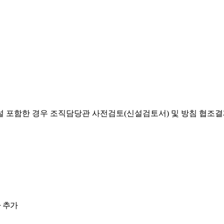
설 포함한 경우 조직담당관 사전검토(신설검토서) 및 방침 협조
 추가