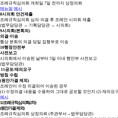
조례규칙심의회 개최일 7일 전까지 상정의뢰
매뉴얼
예시
8
시의회 안건제출
조례규칙심의회 심의·의결 후 조례안 시의회 제출
(법무담당관 → 기획담당관 → 시의회)
9
시의회(본회의)
의결·이송
통상 본회의 의결 당일 집행부로 이송
10
행정안전부
사전보고
시의회에서 이송된 날부터 5일 이내 행안부 사전보고
(법무담당관)
11
공포/재의요구
방침 수립
(원안가결 제외)
조례안이 수정 의결되어 이송된 경우
(1) 수정의결 내용을 수용하여 그대로 공포할 것인지
(2) 재의
예시
12
조례규칙심의회(2차)
(원안가결 제외)
조례규칙심의회 상정의뢰 (주관부서→법무담당관)