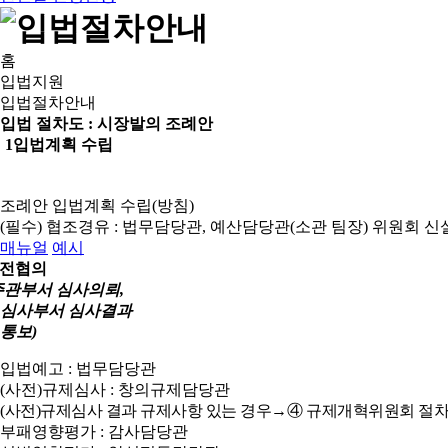
홈
입법지원
입법절차안내
입법 절차도 :
시장발의 조례안
1
입법계획 수립
조례안 입법계획 수립(방침)
(필수) 협조경유 : 법무담당관, 예산담당관(소관 팀장)
위원회 신
매뉴얼
예시
전협의
주관부서 심사의뢰,
심사부서 심사결과
통보)
입법예고 : 법무담당관
(사전)규제심사 : 창의규제담당관
(사전)규제심사 결과 규제사항 있는 경우→④ 규제개혁위원회 절차
부패영향평가 : 감사담당관