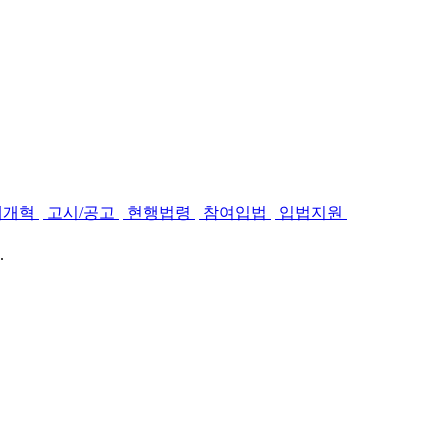
제개혁
고시/공고
현행법령
참여입법
입법지원
.