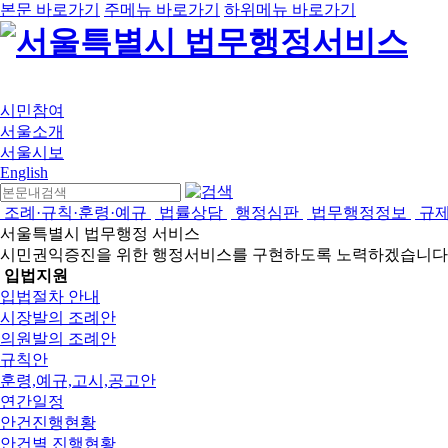
본문 바로가기
주메뉴 바로가기
하위메뉴 바로가기
시민참여
서울소개
서울시보
English
조례·규칙·훈령·예규
법률상담
행정심판
법무행정정보
규
서울특별시 법무행정 서비스
시민권익증진을 위한 행정서비스를 구현하도록 노력하겠습니다
입법지원
입법절차 안내
시장발의 조례안
의원발의 조례안
규칙안
훈령,예규,고시,공고안
연간일정
안건진행현황
안건별 진행현황