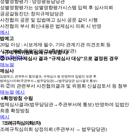
성별영향평가 : 양성평등담당관
성별영향평가는 성별영향평가시스템 입력 후 심사의뢰
공공갈등진단: 창의규제담당관
사전협의 공문 및 입법예고 심사 공문 같이 시행
사전협의 부서 회신내용은 법제심사 의뢰 시 반영
예시
법예고
20일 이상 : 시보게재 필수, 기타 관계기관 의견조회 등
시보 : 매주 목요일 발간 (홍보담당관)
4
규제개혁위원회 심의
(규제 포함 시)
매뉴얼
예시
② (사전)규제심사 결과 “규제심사 대상”으로 결정된 경우
매뉴얼
제심사
입법예고, 관계부서 협의결과, 규제심사 등 반영하여 입법안 보완 후
법제심사의뢰(주관부서→법무담당관)→(법무담당관 심사결과 통보)
위 ②의 관련부서 사전협의결과 및 위원회 신설검토서 등 첨부
매뉴얼
예시
6
확정방침 수립
법제심사결과(법무담당관→주관부서에 통보) 반영하여 입법안
최종 확정방침
예시
7
조례규칙심의회(1차)
조례규칙심의회 상정의뢰 (주관부서 → 법무담당관)