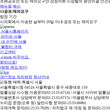
조례공포안 또는 재의요구안 상정의뢰
시장발의 원안의결 안건
매뉴얼
예시
13
공포/재의요구
법정 기간
시의회에서 이송된 날부터 20일 이내 공포 또는 재의요구
서울시홈페이지
라이브 서울
내 손안에 서울
불합리 규제
신고센터
e-book 바꾸어요.
희망으로!
(법령·제도개선)
개인정보 처리방침
청사안내
서울특별시청 04524 서울특별시 중구 세종대로 110
법률상담 시스템 이용문의(02-2133-6714) /
서울시 사이버 법률상담 신
마을변호사 상담예약 문의(02-2133-6715) /
마을법무사 상담예약 문의(
누리집 운영(오류 등) 일반사항 문의(02-2133-6686)
규제개혁 문의(02-2133-7828) /
자치법규 제·개정 등 문의(02-2133-6