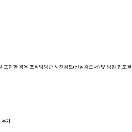
설 포함한 경우 조직담당관 사전검토(신설검토서) 및 방침 협조
 추가