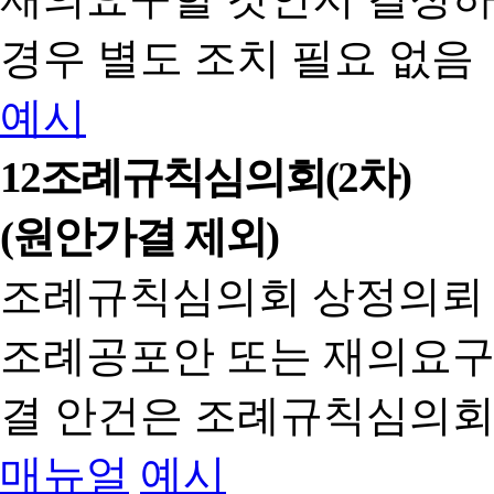
경우 별도 조치 필요 없음
예시
12
조례규칙심의회(2차)
(원안가결 제외)
조례규칙심의회 상정의뢰
조례공포안 또는 재의요구
결 안건은 조례규칙심의회
매뉴얼
예시