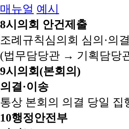
매뉴얼
예시
8
시의회 안건제출
조례규칙심의회 심의·의결
(법무담당관 → 기획담당관
9
시의회(본회의)
의결·이송
통상 본회의 의결 당일 집
10
행정안전부