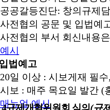
공공갈등진단: 창의규제
사전협의 공문 및 입법예고
사전협의 부서 회신내용은
예시
입법예고
20일 이상 : 시보게재 필
시보 : 매주 목요일 발간 
매뉴얼
예시
4
규제개혁위원회 심의
(규제