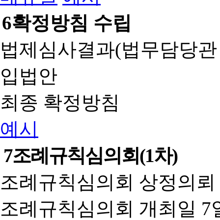
6
확정방침 수립
법제심사결과(법무담당관
입법안
최종 확정방침
예시
7
조례규칙심의회(1차)
조례규칙심의회 상정의뢰 
조례규칙심의회 개최일 7