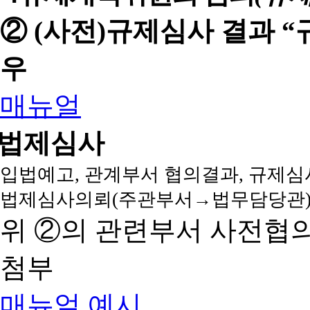
② (사전)규제심사 결과 
우
매뉴얼
법제심사
입법예고, 관계부서 협의결과, 규제심
법제심사의뢰(주관부서→법무담당관)
위 ②의 관련부서 사전협
첨부
매뉴얼
예시