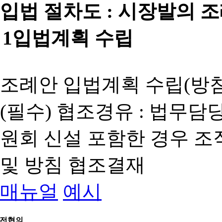
입법 절차도 :
시장발의 
1
입법계획 수립
조례안 입법계획 수립(방침
(필수) 협조경유 : 법무담
원회 신설 포함한 경우 
및 방침 협조결재
매뉴얼
예시
전협의