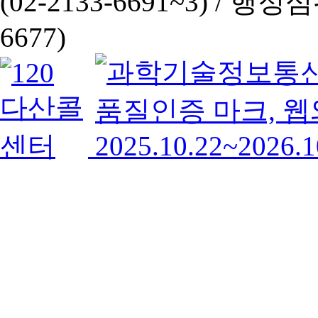
(02-2133-6691~3) /
행정심판 
6677)