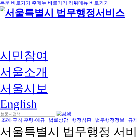
본문 바로가기
주메뉴 바로가기
하위메뉴 바로가기
시민참여
서울소개
서울시보
English
조례·규칙·훈령·예규
법률상담
행정심판
법무행정정보
규
서울특별시 법무행정 서