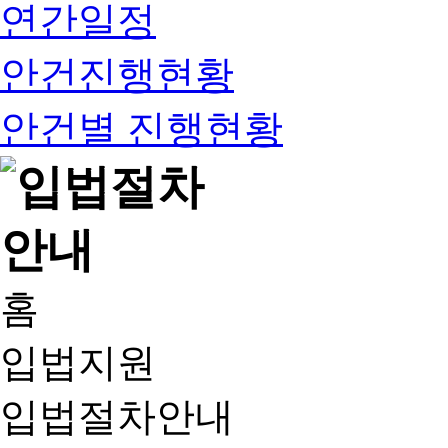
연간일정
안건진행현황
안건별 진행현황
홈
입법지원
입법절차안내