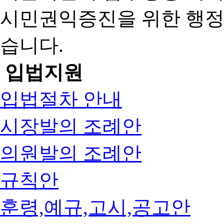
시민권익증진을 위한 행
습니다.
입법지원
입법절차 안내
시장발의 조례안
의원발의 조례안
규칙안
훈령,예규,고시,공고안