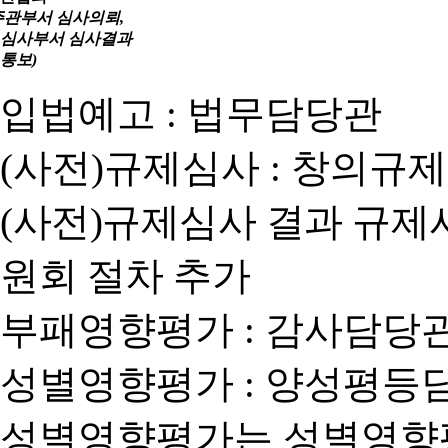
주관부서 심사의뢰,
심사부서 심사결과
통보)
입법예고 : 법무담당관
(사전)규제심사 : 창의규
(사전)규제심사 결과 규제
원회 절차 추가
부패영향평가 : 감사담당
성별영향평가 : 양성평등
성별영향평가는 성별영향