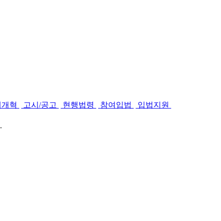
제개혁
고시/공고
현행법령
참여입법
입법지원
.