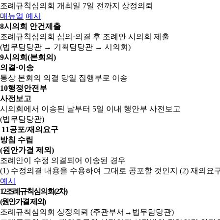
조례규칙심의회 개최일 7일 전까지 상정의뢰
매뉴얼
예시
8
시의회 안건제출
조례규칙심의회 심의·의결 후 조례안 시의회 제출
(법무담당관 → 기획담당관 → 시의회)
9
시의회(본회의)
의결·이송
통상 본회의 의결 당일 집행부로 이송
10
행정안전부
사전보고
시의회에서 이송된 날부터 5일 이내 행안부 사전보고
(법무담당관)
11
공포/재의요구
방침 수립
(원안가결 제외)
조례안이 수정 의결되어 이송된 경우
(1) 수정의결 내용을 수용하여 그대로 공포할 것인지
(2) 재의
예시
12
조례규칙심의회(2차)
(원안가결 제외)
조례규칙심의회 상정의뢰 (주관부서→법무담당관)