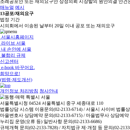
조례공포안 또는 재의요구안 상정의뢰
시장발의 원안의결 안건
매뉴얼
예시
13
공포/재의요구
법정 기간
시의회에서 이송된 날부터 20일 이내 공포 또는 재의요구
서울시홈페이지
라이브 서울
내 손안에 서울
불합리 규제
신고센터
e-book 바꾸어요.
희망으로!
(법령·제도개선)
개인정보 처리방침
청사안내
서울특별시청 04524 서울특별시 중구 세종대로 110
법률상담 시스템 이용문의(02-2133-6714) /
서울시 사이버 법률상담 신
마을변호사 상담예약 문의(02-2133-6715) /
마을법무사 상담예약 문의(
누리집 운영(오류 등) 일반사항 문의(02-2133-6686)
규제개혁 문의(02-2133-7828) /
자치법규 제·개정 등 문의(02-2133-6