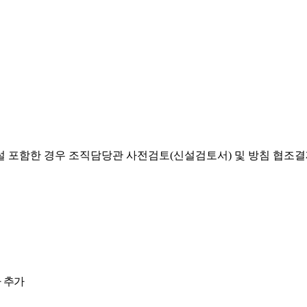
설 포함한 경우 조직담당관 사전검토(신설검토서) 및 방침 협조
 추가