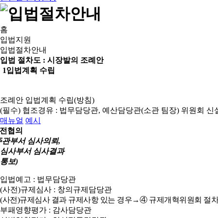
홈
입법지원
입법절차안내
입법 절차도 :
시장발의 조례안
1
입법계획 수립
조례안 입법계획 수립(방침)
(필수) 협조경유 : 법무담당관, 예산담당관(소관 팀장)
위원회 신
매뉴얼
예시
전협의
주관부서 심사의뢰,
심사부서 심사결과
통보)
입법예고 : 법무담당관
(사전)규제심사 : 창의규제담당관
(사전)규제심사 결과 규제사항 있는 경우→④ 규제개혁위원회 절차
부패영향평가 : 감사담당관