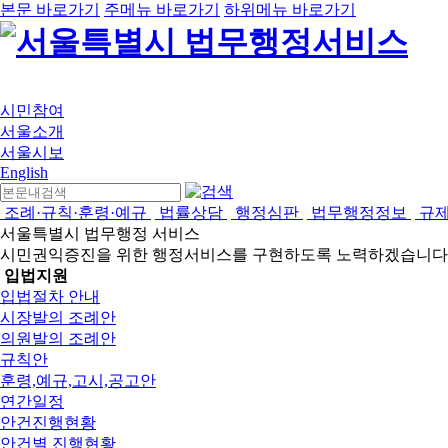
본문 바로가기
주메뉴 바로가기
하위메뉴 바로가기
시민참여
서울소개
서울시보
English
조례·규칙·훈령·예규
법률상담
행정심판
법무행정정보
규
서울특별시 법무행정 서비스
시민권익증진을 위한 행정서비스를 구현하도록 노력하겠습니다
입법지원
입법절차 안내
시장발의 조례안
의원발의 조례안
규칙안
훈령,예규,고시,공고안
연간일정
안건진행현황
안건별 진행현황