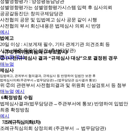
성별영향평가 : 양성평등담당관
성별영향평가는 성별영향평가시스템 입력 후 심사의뢰
공공갈등진단: 창의규제담당관
사전협의 공문 및 입법예고 심사 공문 같이 시행
사전협의 부서 회신내용은 법제심사 의뢰 시 반영
예시
법예고
20일 이상 : 시보게재 필수, 기타 관계기관 의견조회 등
시보 : 매주 목요일 발간 (홍보담당관)
4
규제개혁위원회 심의
(규제 포함 시)
매뉴얼
예시
② (사전)규제심사 결과 “규제심사 대상”으로 결정된 경우
매뉴얼
제심사
입법예고, 관계부서 협의결과, 규제심사 등 반영하여 입법안 보완 후
법제심사의뢰(주관부서→법무담당관)→(법무담당관 심사결과 통보)
위 ②의 관련부서 사전협의결과 및 위원회 신설검토서 등 첨부
매뉴얼
예시
6
확정방침 수립
법제심사결과(법무담당관→주관부서에 통보) 반영하여 입법안
최종 확정방침
예시
7
조례규칙심의회(1차)
조례규칙심의회 상정의뢰 (주관부서 → 법무담당관)