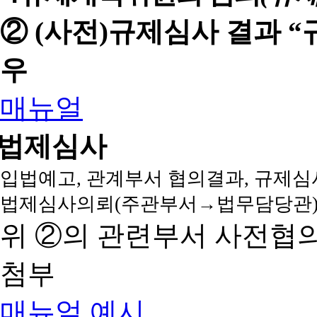
② (사전)규제심사 결과 
우
매뉴얼
법제심사
입법예고, 관계부서 협의결과, 규제심
법제심사의뢰(주관부서→법무담당관)
위 ②의 관련부서 사전협
첨부
매뉴얼
예시