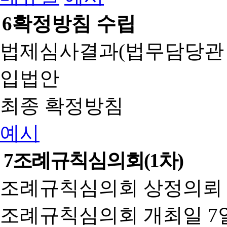
6
확정방침 수립
법제심사결과(법무담당관
입법안
최종 확정방침
예시
7
조례규칙심의회(1차)
조례규칙심의회 상정의뢰 
조례규칙심의회 개최일 7