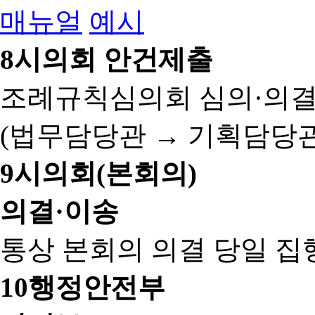
매뉴얼
예시
8
시의회 안건제출
조례규칙심의회 심의·의결
(법무담당관 → 기획담당관
9
시의회(본회의)
의결·이송
통상 본회의 의결 당일 집
10
행정안전부