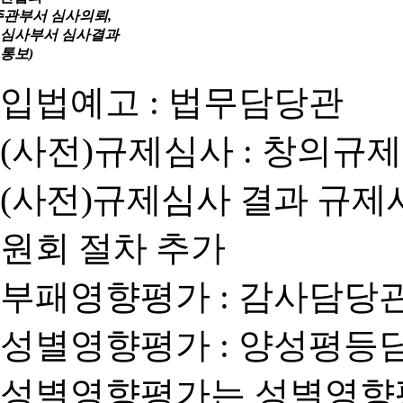
주관부서 심사의뢰,
심사부서 심사결과
통보)
입법예고 : 법무담당관
(사전)규제심사 : 창의규
(사전)규제심사 결과 규제
원회 절차 추가
부패영향평가 : 감사담당
성별영향평가 : 양성평등
성별영향평가는 성별영향