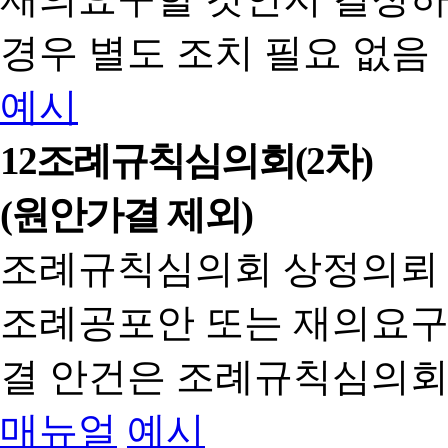
경우 별도 조치 필요 없음
예시
12
조례규칙심의회(2차)
(원안가결 제외)
조례규칙심의회 상정의뢰
조례공포안 또는 재의요구
결 안건은 조례규칙심의회
매뉴얼
예시