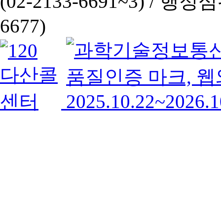
(02-2133-6691~3) /
행정심판 
6677)