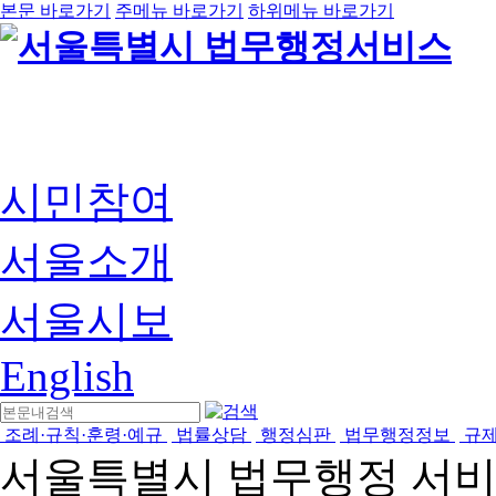
본문 바로가기
주메뉴 바로가기
하위메뉴 바로가기
시민참여
서울소개
서울시보
English
조례·규칙·훈령·예규
법률상담
행정심판
법무행정정보
규
서울특별시 법무행정 서