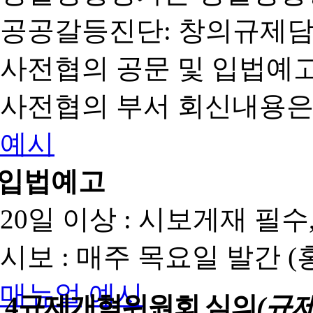
공공갈등진단: 창의규제
사전협의 공문 및 입법예고
사전협의 부서 회신내용은
예시
입법예고
20일 이상 : 시보게재 필
시보 : 매주 목요일 발간 
매뉴얼
예시
4
규제개혁위원회 심의
(규제