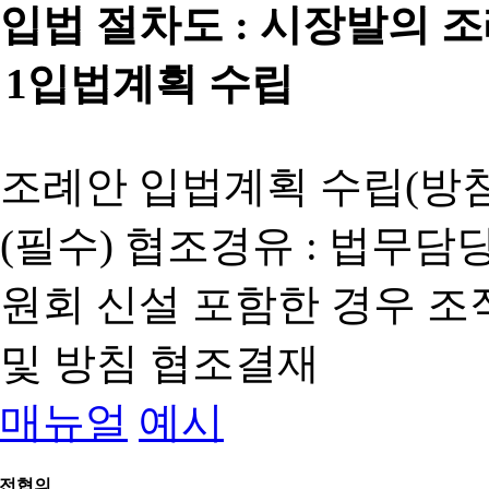
입법 절차도 :
시장발의 
1
입법계획 수립
조례안 입법계획 수립(방침
(필수) 협조경유 : 법무담
원회 신설 포함한 경우 
및 방침 협조결재
매뉴얼
예시
전협의