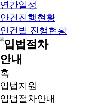
연간일정
안건진행현황
안건별 진행현황
홈
입법지원
입법절차안내