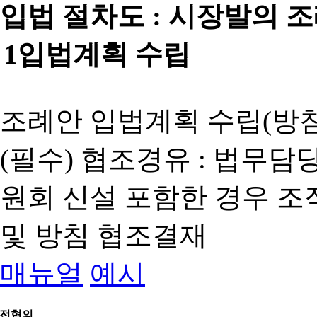
입법 절차도 :
시장발의 
1
입법계획 수립
조례안 입법계획 수립(방침
(필수) 협조경유 : 법무담
원회 신설 포함한 경우 
및 방침 협조결재
매뉴얼
예시
전협의