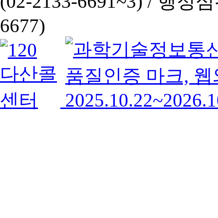
(02-2133-6691~3) /
행정심판 
6677)