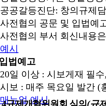
공공갈등진단: 창의규제
사전협의 공문 및 입법예고
사전협의 부서 회신내용은
예시
입법예고
20일 이상 : 시보게재 필
시보 : 매주 목요일 발간 
매뉴얼
예시
4
규제개혁위원회 심의
(규제