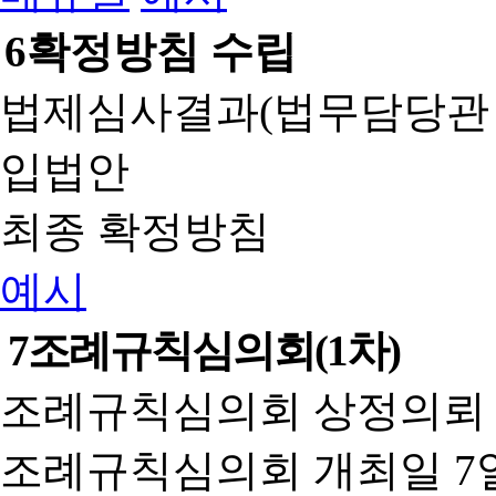
6
확정방침 수립
법제심사결과(법무담당관
입법안
최종 확정방침
예시
7
조례규칙심의회(1차)
조례규칙심의회 상정의뢰 
조례규칙심의회 개최일 7