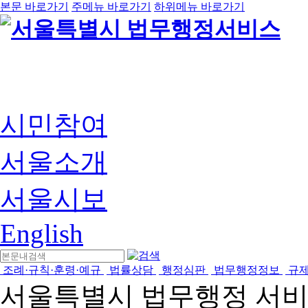
본문 바로가기
주메뉴 바로가기
하위메뉴 바로가기
시민참여
서울소개
서울시보
English
조례·규칙·훈령·예규
법률상담
행정심판
법무행정정보
규
서울특별시 법무행정 서