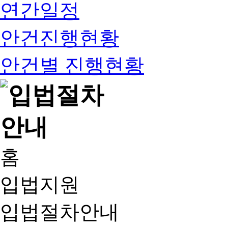
연간일정
안건진행현황
안건별 진행현황
홈
입법지원
입법절차안내