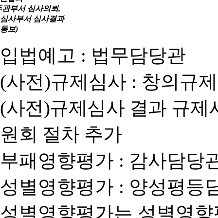
주관부서 심사의뢰,
심사부서 심사결과
통보)
입법예고 : 법무담당관
(사전)규제심사 : 창의규
(사전)규제심사 결과 규제
원회 절차 추가
부패영향평가 : 감사담당
성별영향평가 : 양성평등
성별영향평가는 성별영향