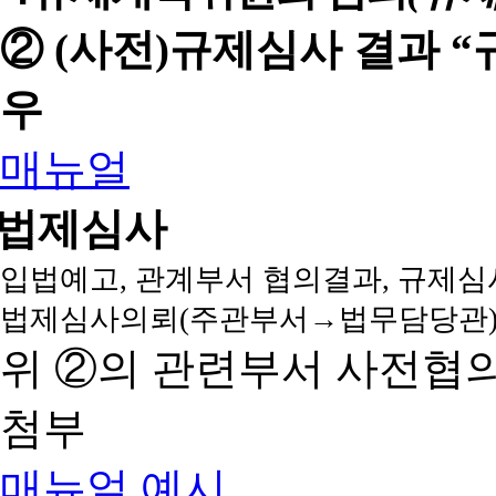
② (사전)규제심사 결과 
우
매뉴얼
법제심사
입법예고, 관계부서 협의결과, 규제심
법제심사의뢰(주관부서→법무담당관)
위 ②의 관련부서 사전협
첨부
매뉴얼
예시