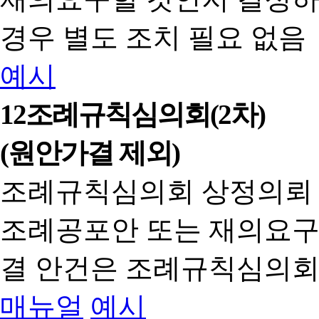
경우 별도 조치 필요 없음
예시
12
조례규칙심의회(2차)
(원안가결 제외)
조례규칙심의회 상정의뢰
조례공포안 또는 재의요구
결 안건은 조례규칙심의회
매뉴얼
예시