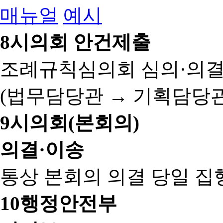
매뉴얼
예시
8
시의회 안건제출
조례규칙심의회 심의·의결
(법무담당관 → 기획담당관
9
시의회(본회의)
의결·이송
통상 본회의 의결 당일 집
10
행정안전부