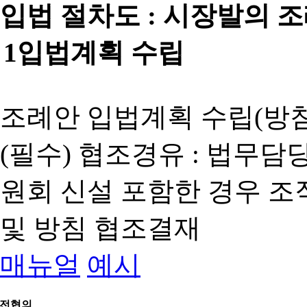
입법 절차도 :
시장발의 
1
입법계획 수립
조례안 입법계획 수립(방침
(필수) 협조경유 : 법무담
원회 신설 포함한 경우 
및 방침 협조결재
매뉴얼
예시
전협의