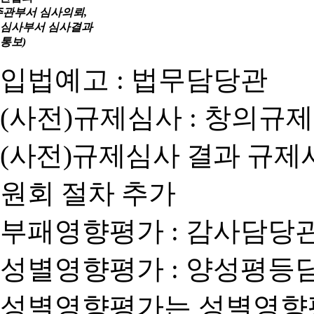
주관부서 심사의뢰,
심사부서 심사결과
통보)
입법예고 : 법무담당관
(사전)규제심사 : 창의규
(사전)규제심사 결과 규제
원회 절차 추가
부패영향평가 : 감사담당
성별영향평가 : 양성평등
성별영향평가는 성별영향