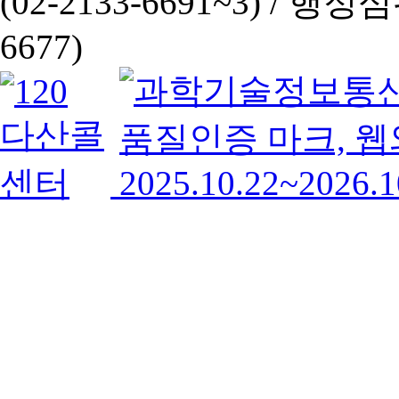
(02-2133-6691~3) /
행정심판 
6677)