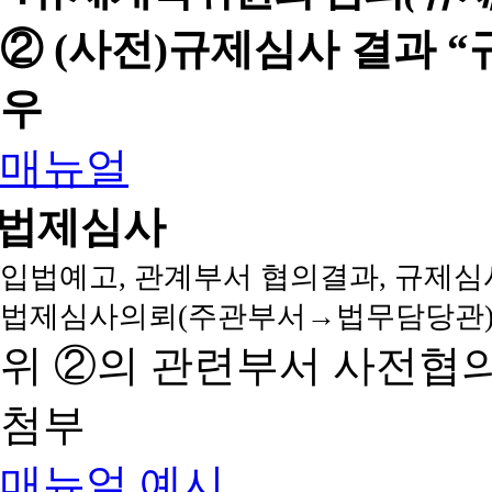
② (사전)규제심사 결과 
우
매뉴얼
법제심사
입법예고, 관계부서 협의결과, 규제심
법제심사의뢰(주관부서→법무담당관)
위 ②의 관련부서 사전협
첨부
매뉴얼
예시