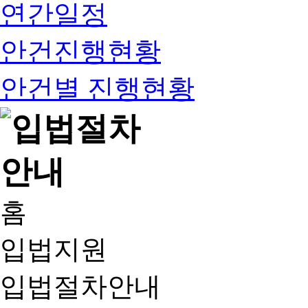
연간일정
안건진행현황
안건별 진행현황
홈
입법지원
입법절차안내