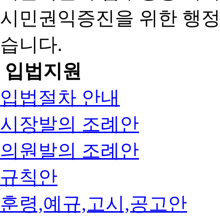
시민권익증진을 위한 행
습니다.
입법지원
입법절차 안내
시장발의 조례안
의원발의 조례안
규칙안
훈령,예규,고시,공고안