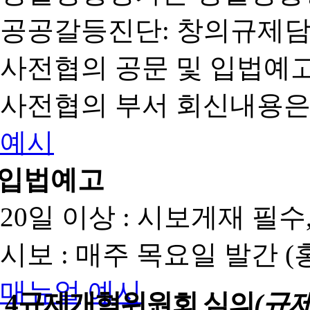
공공갈등진단: 창의규제
사전협의 공문 및 입법예고
사전협의 부서 회신내용은
예시
입법예고
20일 이상 : 시보게재 필
시보 : 매주 목요일 발간 
매뉴얼
예시
4
규제개혁위원회 심의
(규제