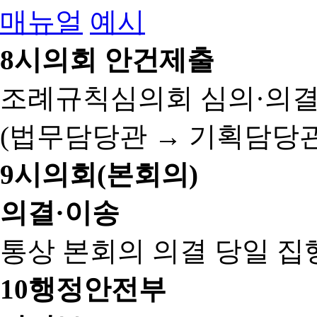
매뉴얼
예시
8
시의회 안건제출
조례규칙심의회 심의·의결
(법무담당관 → 기획담당관
9
시의회(본회의)
의결·이송
통상 본회의 의결 당일 집
10
행정안전부