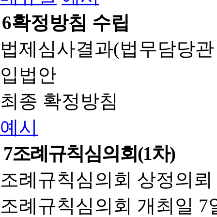
6
확정방침 수립
법제심사결과(법무담당관
입법안
최종 확정방침
예시
7
조례규칙심의회(1차)
조례규칙심의회 상정의뢰 
조례규칙심의회 개최일 7