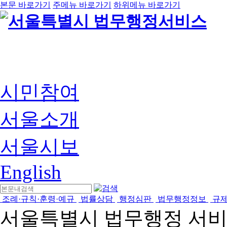
본문 바로가기
주메뉴 바로가기
하위메뉴 바로가기
시민참여
서울소개
서울시보
English
조례·규칙·훈령·예규
법률상담
행정심판
법무행정정보
규
서울특별시 법무행정 서