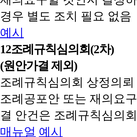
경우 별도 조치 필요 없음
예시
12
조례규칙심의회(2차)
(원안가결 제외)
조례규칙심의회 상정의뢰
조례공포안 또는 재의요구
결 안건은 조례규칙심의회
매뉴얼
예시