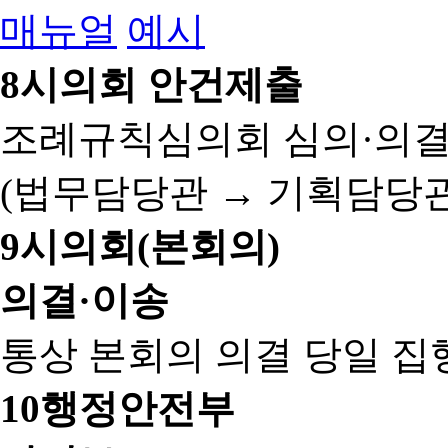
매뉴얼
예시
8
시의회 안건제출
조례규칙심의회 심의·의결
(법무담당관 → 기획담당관
9
시의회(본회의)
의결·이송
통상 본회의 의결 당일 집
10
행정안전부