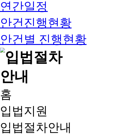
연간일정
안건진행현황
안건별 진행현황
홈
입법지원
입법절차안내