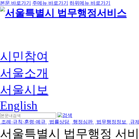
본문 바로가기
주메뉴 바로가기
하위메뉴 바로가기
시민참여
서울소개
서울시보
English
조례·규칙·훈령·예규
법률상담
행정심판
법무행정정보
규
서울특별시 법무행정 서