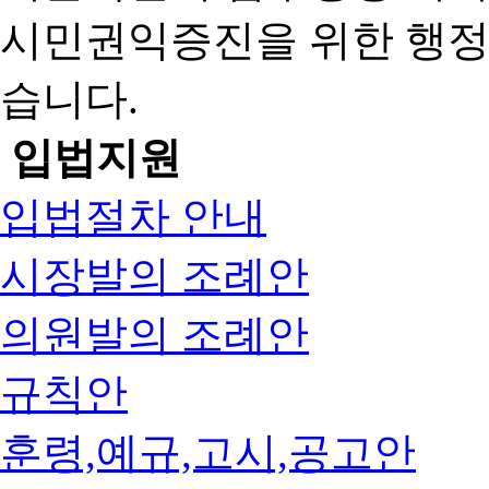
시민권익증진을 위한 행
습니다.
입법지원
입법절차 안내
시장발의 조례안
의원발의 조례안
규칙안
훈령,예규,고시,공고안