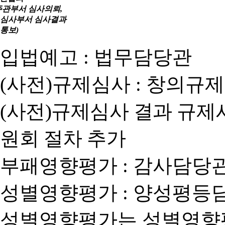
주관부서 심사의뢰,
심사부서 심사결과
통보)
입법예고 : 법무담당관
(사전)규제심사 : 창의규
(사전)규제심사 결과 규제
원회 절차 추가
부패영향평가 : 감사담당
성별영향평가 : 양성평등
성별영향평가는 성별영향