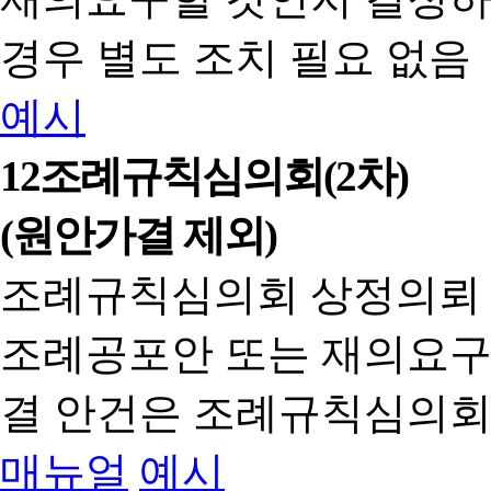
경우 별도 조치 필요 없음
예시
12
조례규칙심의회(2차)
(원안가결 제외)
조례규칙심의회 상정의뢰
조례공포안 또는 재의요구
결 안건은 조례규칙심의회
매뉴얼
예시