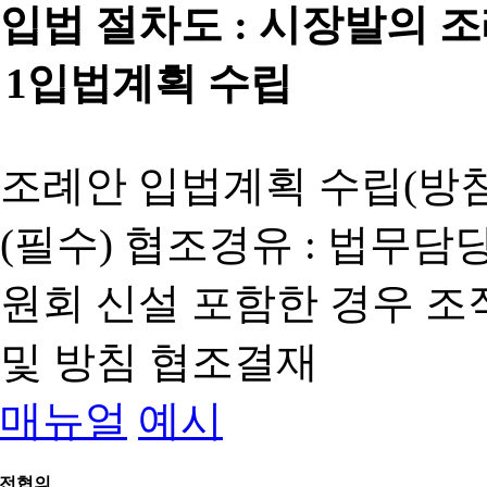
입법 절차도 :
시장발의 
1
입법계획 수립
조례안 입법계획 수립(방침
(필수) 협조경유 : 법무담
원회 신설 포함한 경우 
및 방침 협조결재
매뉴얼
예시
전협의