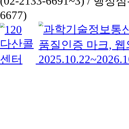
(02-2133-6691~3) /
행정심판 
6677)