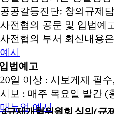
공공갈등진단: 창의규제
사전협의 공문 및 입법예고
사전협의 부서 회신내용은
예시
입법예고
20일 이상 : 시보게재 필
시보 : 매주 목요일 발간 
매뉴얼
예시
4
규제개혁위원회 심의
(규제