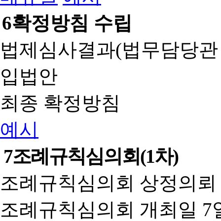
6
확정방침 수립
법제심사결과(법무담당관
입법안
최종 확정방침
예시
7
조례규칙심의회(1차)
조례규칙심의회 상정의뢰 
조례규칙심의회 개최일 7