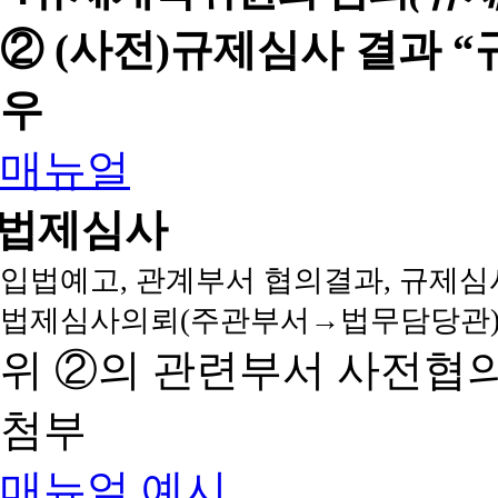
② (사전)규제심사 결과 
우
매뉴얼
법제심사
입법예고, 관계부서 협의결과, 규제심
법제심사의뢰(주관부서→법무담당관)
위 ②의 관련부서 사전협
첨부
매뉴얼
예시