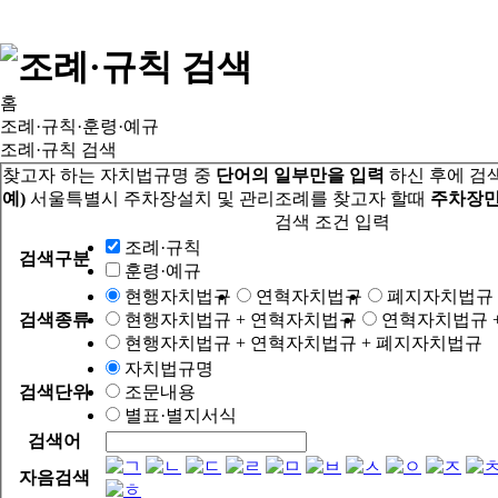
홈
조례·규칙·훈령·예규
조례·규칙 검색
찾고자 하는 자치법규명 중
단어의 일부만을 입력
하신 후에 검
예)
서울특별시 주차장설치 및 관리조례를 찾고자 할때
주차장만
검색 조건 입력
조례·규칙
검색구분
훈령·예규
현행자치법규
연혁자치법규
폐지자치법규
검색종류
현행자치법규 + 연혁자치법규
연혁자치법규 
현행자치법규 + 연혁자치법규 + 폐지자치법규
자치법규명
검색단위
조문내용
별표·별지서식
검색어
자음검색