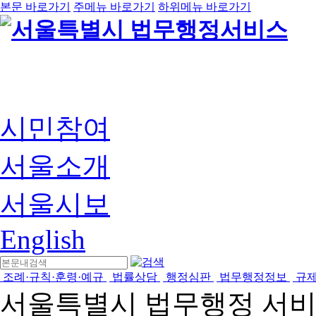
본문 바로가기
주메뉴 바로가기
하위메뉴 바로가기
시민참여
서울소개
서울시보
English
조례·규칙·훈령·예규
법률상담
행정심판
법무행정정보
규
서울특별시 법무행정 서