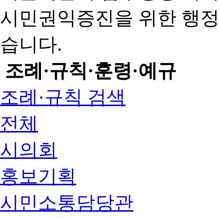
시민권익증진을 위한 행
습니다.
조례·규칙·훈령·예규
조례·규칙 검색
전체
시의회
홍보기획
시민소통담당관