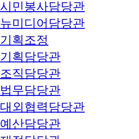
시민봉사담당관
뉴미디어담당관
기획조정
기획담당관
조직담당관
법무담당관
대외협력담당관
예산담당관