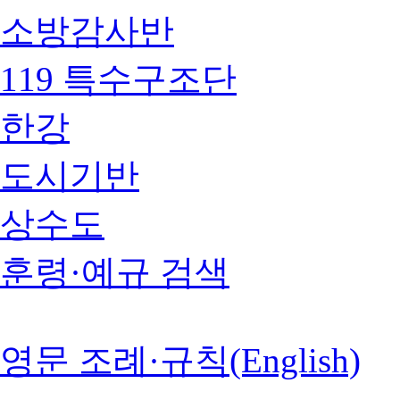
소방감사반
119 특수구조단
한강
도시기반
상수도
훈령·예규 검색
영문 조례·규칙(English)