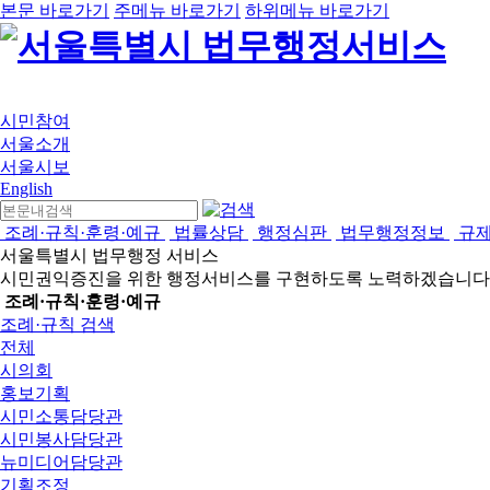
본문 바로가기
주메뉴 바로가기
하위메뉴 바로가기
시민참여
서울소개
서울시보
English
조례·규칙·훈령·예규
법률상담
행정심판
법무행정정보
규
서울특별시 법무행정 서비스
시민권익증진을 위한 행정서비스를 구현하도록 노력하겠습니다
조례·규칙·훈령·예규
조례·규칙 검색
전체
시의회
홍보기획
시민소통담당관
시민봉사담당관
뉴미디어담당관
기획조정