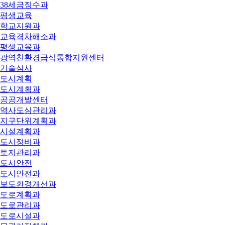
38세금징수과
평생교육
학교지원과
교육격차해소과
평생교육과
광역친환경급식통합지원센터
기술심사
도시계획
도시계획과
공공개발센터
역사도심관리과
지구단위계획과
시설계획과
도시정비과
토지관리과
도시안전
도시안전과
보도환경개선과
도로계획과
도로관리과
도로시설과