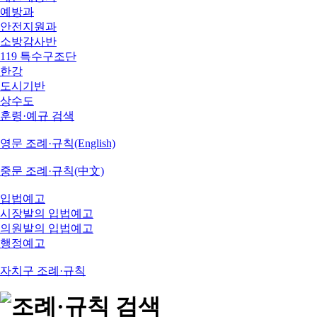
예방과
안전지원과
소방감사반
119 특수구조단
한강
도시기반
상수도
훈령·예규 검색
영문 조례·규칙(English)
중문 조례·규칙(中文)
입법예고
시장발의 입법예고
의원발의 입법예고
행정예고
자치구 조례·규칙