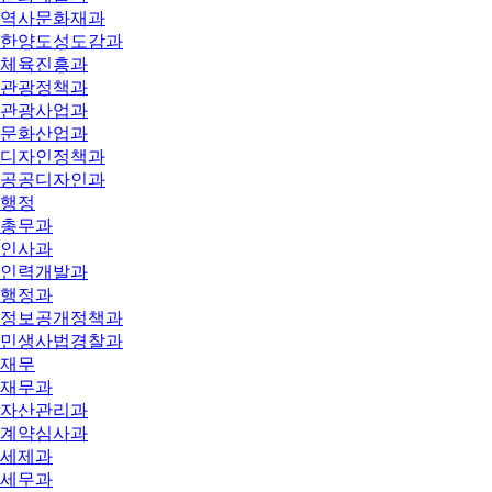
역사문화재과
한양도성도감과
체육진흥과
관광정책과
관광사업과
문화산업과
디자인정책과
공공디자인과
행정
총무과
인사과
인력개발과
행정과
정보공개정책과
민생사법경찰과
재무
재무과
자산관리과
계약심사과
세제과
세무과