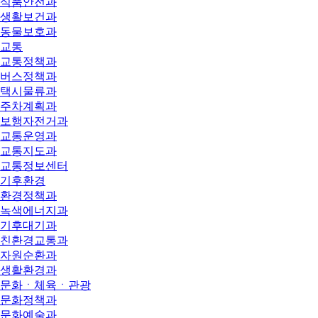
식품안전과
생활보건과
동물보호과
교통
교통정책과
버스정책과
택시물류과
주차계획과
보행자전거과
교통운영과
교통지도과
교통정보센터
기후환경
환경정책과
녹색에너지과
기후대기과
친환경교통과
자원순환과
생활환경과
문화ㆍ체육ㆍ관광
문화정책과
문화예술과