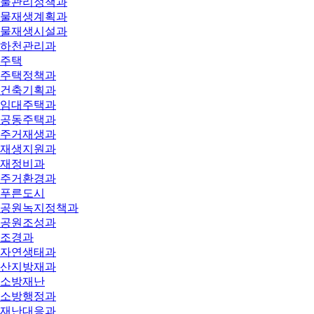
물관리정책과
물재생계획과
물재생시설과
하천관리과
주택
주택정책과
건축기획과
임대주택과
공동주택과
주거재생과
재생지원과
재정비과
주거환경과
푸른도시
공원녹지정책과
공원조성과
조경과
자연생태과
산지방재과
소방재난
소방행정과
재난대응과